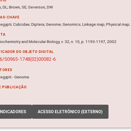
, DL; Brown, SE; Severson, DW
RAS-CHAVE
egypti; Culicidae; Diptera; Genome; Genomics; Linkage map; Physical m
NTA
iochemistry and Molecular Biology, v. 32, n. 10, p. 1193-1197, 2002
FICADOR DO OBJETO DIGITAL
16/S0965-1748(02)00082-6
ITORES
egypti - Genome
E PUBLICAÇÃO:
INDICADORES
ACESSO ELETRÔNICO (EXTERNO)