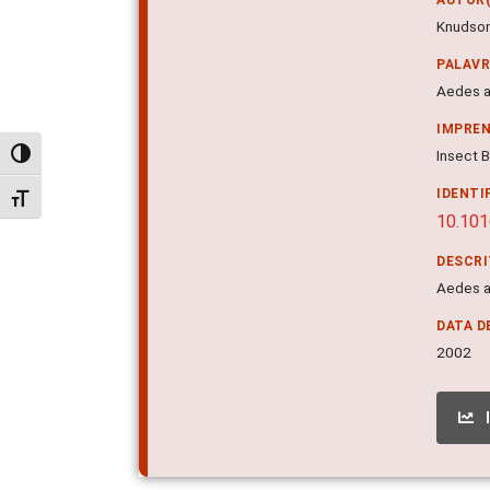
Knudson
PALAV
Aedes a
IMPRE
Insect B
Alternar alto contraste
IDENTI
Alternar tamanho da fonte
10.10
DESCR
Aedes a
DATA D
2002