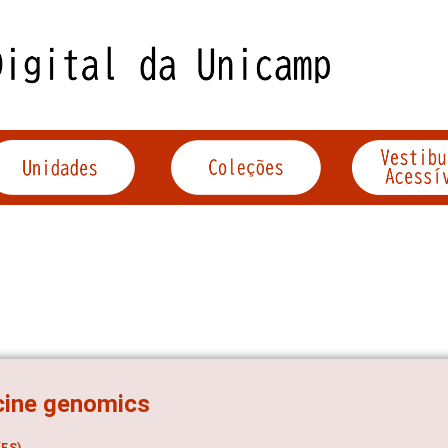
cine genomics
ES)