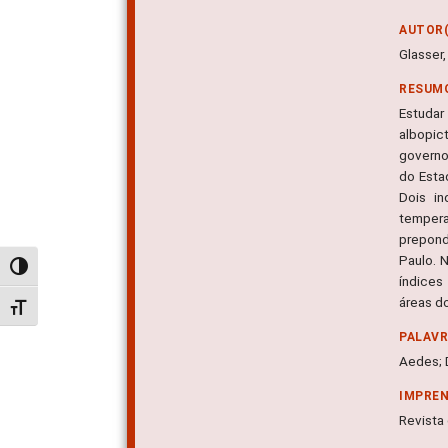
AUTOR(
Glasser
RESUM
Estudar
albopic
governo
do Esta
Dois in
tempera
prepond
Paulo. 
Alternar alto contraste
índices
áreas do
Alternar tamanho da fonte
PALAV
Aedes; 
IMPRE
Revista 