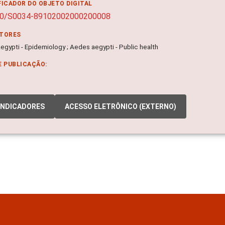
FICADOR DO OBJETO DIGITAL
90/S0034-89102002000200008
ITORES
gypti - Epidemiology ; Aedes aegypti - Public health
E PUBLICAÇÃO:
INDICADORES
ACESSO ELETRÔNICO (EXTERNO)