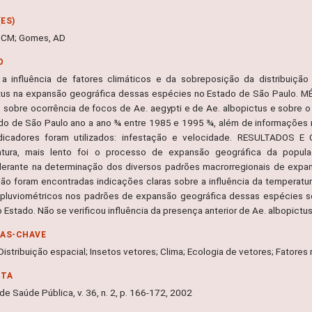
ES)
, CM; Gomes, AD
O
 a influência de fatores climáticos e da sobreposição da distribui
tus na expansão geográfica dessas espécies no Estado de São Paulo. 
 sobre ocorrência de focos de Ae. aegypti e de Ae. albopictus e sobre
do de São Paulo ano a ano ¾ entre 1985 e 1995 ¾, além de informações r
dicadores foram utilizados: infestação e velocidade. RESULTADOS 
tura, mais lento foi o processo de expansão geográfica da populaç
erante na determinação dos diversos padrões macrorregionais de expa
Não foram encontradas indicações claras sobre a influência da temperatur
 pluviométricos nos padrões de expansão geográfica dessas espécies s
 Estado. Não se verificou influência da presença anterior de Ae. albopict
RAS-CHAVE
Distribuição espacial; Insetos vetores; Clima; Ecologia de vetores; Fator
NTA
de Saúde Pública, v. 36, n. 2, p. 166-172, 2002