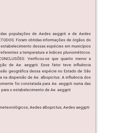
ção das populações de Aedes aegypti e de Aedes
MÉTODOS: Foram obtidas informações de órgãos do
 o estabelecimento dessas espécies em municípios
eferentes a temperatura e índices pluviométricos.
E CONCLUSÕES: Verificou-se que quanto menor a
ão de Ae. aegypti. Esse fator teve influência
nsão geográfica dessa espécie no Estado de São
a na dispersão de Ae. albopictus. A influência dos
omente foi constatada para Ae. aegypti numa das
us para o estabelecimento de Ae. aegypti
es meteorológicos; Aedes albopictus; Aedes aegypti