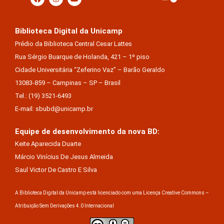
Biblioteca Digital da Unicamp
Prédio da Biblioteca Central Cesar Lattes
Rua Sérgio Buarque de Holanda, 421 – 1º piso
Cidade Universitária “Zeferino Vaz” – Barão Geraldo
13083-859 – Campinas – SP – Brasil
Tel.: (19) 3521-6493
E-mail: sbubd@unicamp.br
Equipe de desenvolvimento da nova BD:
Keite Aparecida Duarte
Márcio Vinícius De Jesus Almeida
Saul Victor De Castro E Silva
A Biblioteca Digital da Unicamp está licenciado com uma Licença Creative Commons –
Atribuição Sem Derivações 4.0 Internacional