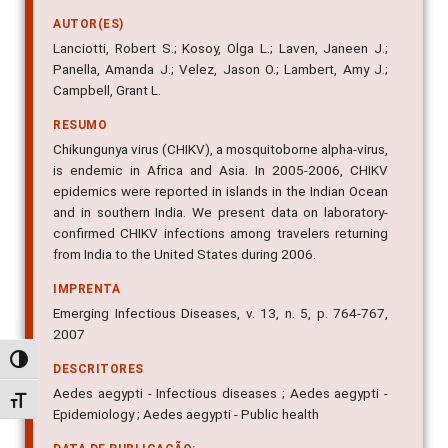
AUTOR(ES)
Lanciotti, Robert S.; Kosoy, Olga L.; Laven, Janeen J.;
Panella, Amanda J.; Velez, Jason O.; Lambert, Amy J.;
Campbell, Grant L.
RESUMO
Chikungunya virus (CHIKV), a mosquitoborne alpha-virus,
is endemic in Africa and Asia. In 2005-2006, CHIKV
epidemics were reported in islands in the Indian Ocean
and in southern India. We present data on laboratory-
confirmed CHIKV infections among travelers returning
from India to the United States during 2006.
IMPRENTA
Emerging Infectious Diseases, v. 13, n. 5, p. 764-767,
2007
Alternar alto contraste
DESCRITORES
Aedes aegypti - Infectious diseases ; Aedes aegypti -
Alternar tamanho da fonte
Epidemiology ; Aedes aegypti - Public health