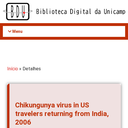
Acessar
o
conteúdo
Menu
Início
» Detalhes
Chikungunya virus in US
travelers returning from India,
2006