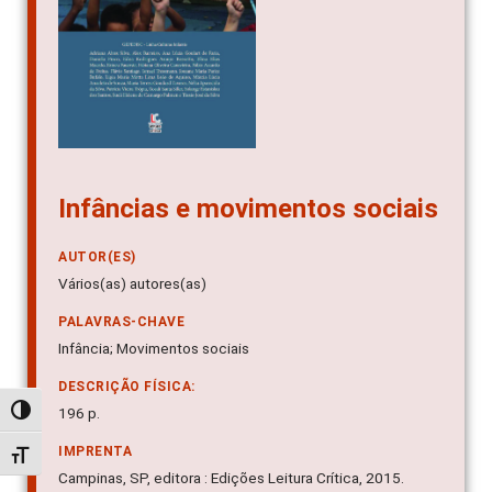
Infâncias e movimentos sociais
AUTOR(ES)
Vários(as) autores(as)
PALAVRAS-CHAVE
Infância; Movimentos sociais
DESCRIÇÃO FÍSICA:
Alternar alto contraste
196 p.
IMPRENTA
Alternar tamanho da fonte
Campinas, SP, editora : Edições Leitura Crítica, 2015.