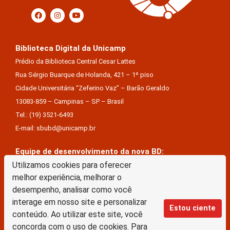
Biblioteca Digital da Unicamp
Prédio da Biblioteca Central Cesar Lattes
Rua Sérgio Buarque de Holanda, 421 – 1º piso
Cidade Universitária “Zeferino Vaz” – Barão Geraldo
13083-859 – Campinas – SP – Brasil
Tel.: (19) 3521-6493
E-mail: sbubd@unicamp.br
Equipe de desenvolvimento da nova BD:
Keite Aparecida Duarte
Utilizamos cookies para oferecer
melhor experiência, melhorar o
Márcio Vinícius De Jesus Almeida
desempenho, analisar como você
Saul Victor De Castro E Silva
interage em nosso site e personalizar
Estou ciente
conteúdo. Ao utilizar este site, você
A Biblioteca Digital da Unicamp está licenciado com uma Licença Creative Commons –
concorda com o uso de cookies. Para
Atribuição Sem Derivações 4.0 Internacional