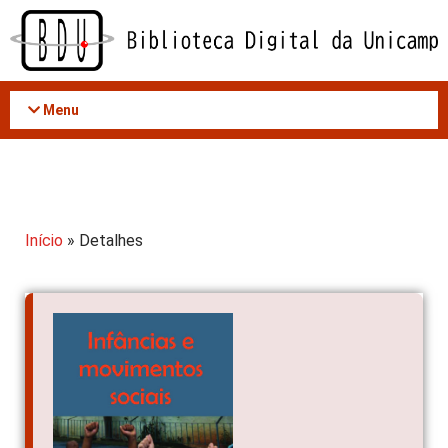
Acessar
o
conteúdo
Menu
Início
» Detalhes