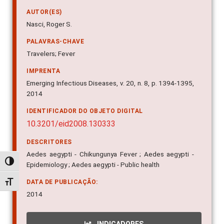
AUTOR(ES)
Nasci, Roger S.
PALAVRAS-CHAVE
Travelers; Fever
IMPRENTA
Emerging Infectious Diseases, v. 20, n. 8, p. 1394-1395,
2014
IDENTIFICADOR DO OBJETO DIGITAL
10.3201/eid2008.130333
DESCRITORES
Aedes aegypti - Chikungunya Fever ; Aedes aegypti -
Alternar alto contraste
Epidemiology ; Aedes aegypti - Public health
DATA DE PUBLICAÇÃO:
Alternar tamanho da fonte
2014