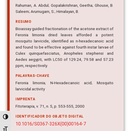
Rahuman, A. Abdul; Gopalakrishnan, Geetha; Ghouse, B.
Saleem; Arumugam, S.; Himalayan, B.
RESUMO
Bioassay guided fractionation of the acetone extract of
Feronia limonia dried leaves afforded a potent
mosquito larvicide, identified as n-hexadecanoic acid
and found to be effective against fourth instar larvae of
Culex quinquefasciatus, Anopheles stephensi and
Aedes aegypti, with LC50 of 129.24, 79.58 and 57.23
ppm, respectively.
PALAVRAS-CHAVE
Feronia limonia; N-Hexadecanoic acid; Mosquito
larvicidal activity
IMPRENTA
Fitoterapia, v. 71, n. 5, p. 553-555, 2000
IDENTIFICADOR DO OBJETO DIGITAL
Alternar alto contraste
10.1016/S0367-326X(00)00164-7
Alternar tamanho da fonte