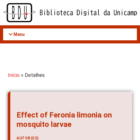
Acessar
o
conteúdo
Menu
Início
» Detalhes
Effect of Feronia limonia on
mosquito larvae
AUTOR(ES)