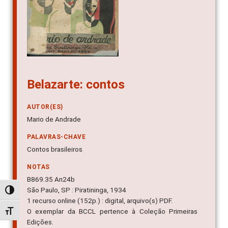
Belazarte: contos
AUTOR(ES)
Mario de Andrade
PALAVRAS-CHAVE
Contos brasileiros
NOTAS
B869.35 An24b
São Paulo, SP : Piratininga, 1934
Alternar alto contraste
1 recurso online (152p.) : digital, arquivo(s) PDF.
O exemplar da BCCL pertence à Coleção Primeiras
Alternar tamanho da fonte
Edições.