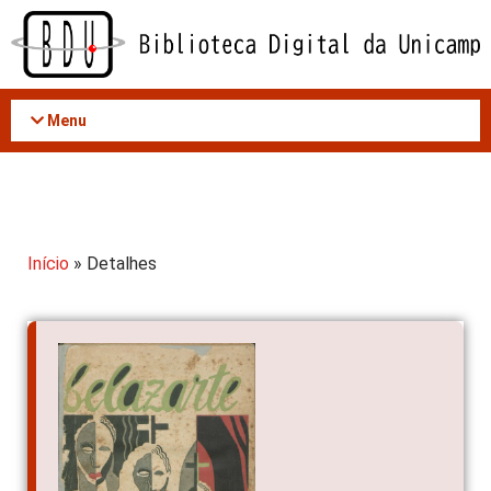
Acessar
o
conteúdo
Menu
Início
» Detalhes