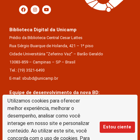
Biblioteca Digital da Unicamp
Prédio da Biblioteca Central Cesar Lattes
Rua Sérgio Buarque de Holanda, 421 – 1º piso
Cidade Universitária “Zeferino Vaz” – Barão Geraldo
13083-859 – Campinas – SP – Brasil
Tel.: (19) 3521-6493
E-mail: sbubd@unicamp.br
Equipe de desenvolvimento da nova BD:
Keite Aparecida Duarte
Utilizamos cookies para oferecer
melhor experiência, melhorar o
Márcio Vinícius De Jesus Almeida
desempenho, analisar como você
Saul Victor De Castro E Silva
interage em nosso site e personalizar
Estou ciente
conteúdo. Ao utilizar este site, você
A Biblioteca Digital da Unicamp está licenciado com uma Licença Creative Commons –
concorda com o uso de cookies. Para
Atribuição Sem Derivações 4.0 Internacional