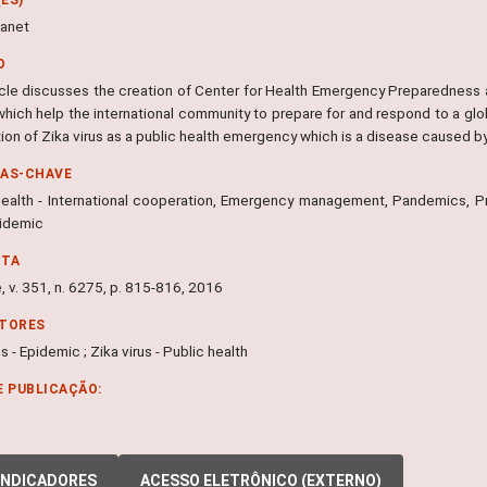
Janet
O
icle discusses the creation of Center for Health Emergency Preparedness 
ich help the international community to prepare for and respond to a globa
ion of Zika virus as a public health emergency which is a disease caused 
RAS-CHAVE
health - International cooperation, Emergency management, Pandemics, Pre
pidemic
NTA
 v. 351, n. 6275, p. 815-816, 2016
ITORES
us - Epidemic ; Zika virus - Public health
E PUBLICAÇÃO:
INDICADORES
ACESSO ELETRÔNICO (EXTERNO)