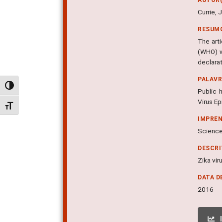
Currie, 
RESUM
The art
(WHO) wh
declarat
PALAV
Alternar alto contraste
Public 
Virus E
Alternar tamanho da fonte
IMPRE
Science,
DESCR
Zika vir
DATA D
2016