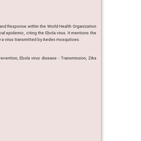
and Response within the World Health Organization
l epidemic, citing the Ebola virus. It mentions the
by a virus transmitted by Aedes mosquitoes.
vention, Ebola virus disease - Transmission, Zika