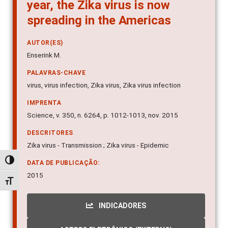
year, the Zika virus is now
spreading in the Americas
AUTOR(ES)
Enserink M.
PALAVRAS-CHAVE
virus, virus infection, Zika virus, Zika virus infection
IMPRENTA
Science, v. 350, n. 6264, p. 1012-1013, nov. 2015
DESCRITORES
Zika virus - Transmission ; Zika virus - Epidemic
Alternar alto contraste
DATA DE PUBLICAÇÃO:
2015
Alternar tamanho da fonte
INDICADORES