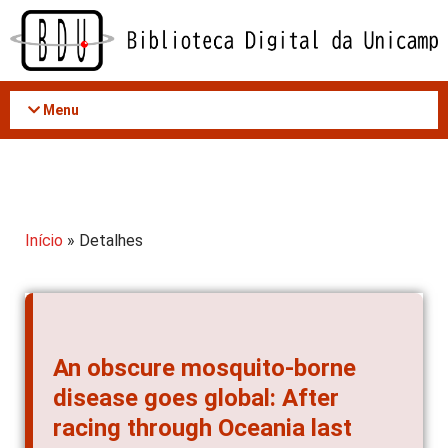
Acessar
o
conteúdo
Menu
Início
» Detalhes
An obscure mosquito-borne
disease goes global: After
racing through Oceania last