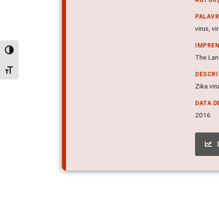
PALAV
virus, v
IMPRE
Alternar alto contraste
The Lanc
Alternar tamanho da fonte
DESCR
Zika vir
DATA D
2016