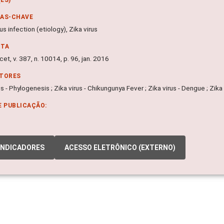
RAS-CHAVE
irus infection (etiology), Zika virus
NTA
et, v. 387, n. 10014, p. 96, jan. 2016
ITORES
us - Phylogenesis ; Zika virus - Chikungunya Fever ; Zika virus - Dengue ; Zika 
E PUBLICAÇÃO:
INDICADORES
ACESSO ELETRÔNICO (EXTERNO)