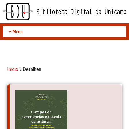
Acessar
o
conteúdo
Menu
Início
» Detalhes