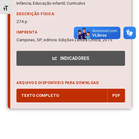
Infância; Educação infantil; Currículos
Alternar tamanho da fonte
DESCRIÇÃO FÍSICA:
274 p.
IMPRENTA
Campinas, SP, editora: Edições Leitura Crítica, 2015
INDICADORES
ARQUIVOS DISPONÍVEIS PARA DOWNLOAD
TEXTO COMPLETO
PDF