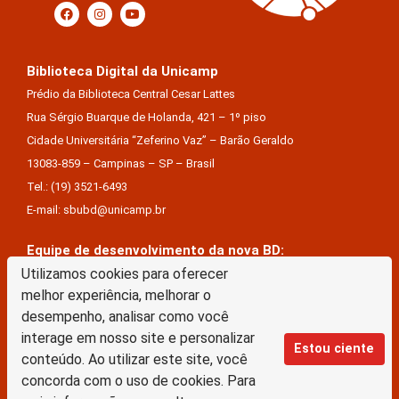
Biblioteca Digital da Unicamp
Prédio da Biblioteca Central Cesar Lattes
Rua Sérgio Buarque de Holanda, 421 – 1º piso
Cidade Universitária “Zeferino Vaz” – Barão Geraldo
13083-859 – Campinas – SP – Brasil
Tel.: (19) 3521-6493
E-mail: sbubd@unicamp.br
Equipe de desenvolvimento da nova BD:
Keite Aparecida Duarte
Utilizamos cookies para oferecer
melhor experiência, melhorar o
Márcio Vinícius De Jesus Almeida
desempenho, analisar como você
Saul Victor De Castro E Silva
interage em nosso site e personalizar
Estou ciente
conteúdo. Ao utilizar este site, você
A Biblioteca Digital da Unicamp está licenciado com uma Licença Creative Commons –
concorda com o uso de cookies. Para
Atribuição Sem Derivações 4.0 Internacional