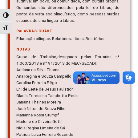
auditiva; um povo, ou comunidade, com cultura própria.
Os surdos são diferenciados pela lei de Libras, do
ponto de vista sociolinguístico, como pessoas surdos
Alternar alto contraste
usuários de uma língua  a Libras.
Alternar tamanho da fonte
PALAVRAS-CHAVE
Educação bilíngue; Relatórios; Libras; Relatórios
NOTAS
Grupo de Trabalho,designado pelas Portarias nº
1.060/2013 e nº 91/2013 do MEC/SECADI:
Adriana da Silva Thoma
Ana Regina e Souza Campello
Carolina Ferreira Pêgo
Enilde Leite de Jesus Faulstich
Gladis Teresinha Taschetto Perlin
Janaína Thaines Moreira
José Nilton de Souza Filho
Marianne Rossi Stumpf
Marlene de Oliveira Gotti
Nídia Regina Limeira de Sá
Patrícia Luiza Ferreira Rezende