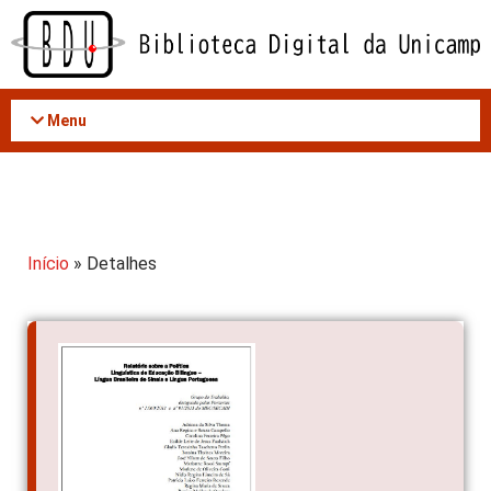
Acessar
o
conteúdo
Menu
Início
» Detalhes