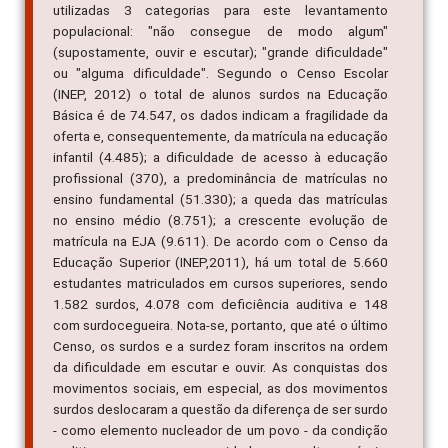
utilizadas 3 categorias para este levantamento
populacional: "não consegue de modo algum"
(supostamente, ouvir e escutar); "grande dificuldade"
ou "alguma dificuldade". Segundo o Censo Escolar
(INEP, 2012) o total de alunos surdos na Educação
Básica é de 74.547, os dados indicam a fragilidade da
oferta e, consequentemente, da matrícula na educação
infantil (4.485); a dificuldade de acesso à educação
profissional (370), a predominância de matrículas no
ensino fundamental (51.330); a queda das matrículas
no ensino médio (8.751); a crescente evolução de
matrícula na EJA (9.611). De acordo com o Censo da
Educação Superior (INEP,2011), há um total de 5.660
estudantes matriculados em cursos superiores, sendo
1.582 surdos, 4.078 com deficiência auditiva e 148
com surdocegueira. Nota-se, portanto, que até o último
Censo, os surdos e a surdez foram inscritos na ordem
da dificuldade em escutar e ouvir. As conquistas dos
movimentos sociais, em especial, as dos movimentos
surdos deslocaram a questão da diferença de ser surdo
- como elemento nucleador de um povo - da condição