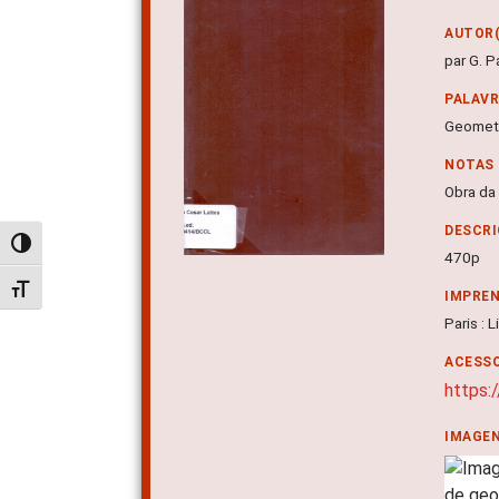
AUTOR(
par G. P
PALAV
Geometr
NOTAS
Obra da
DESCRI
Alternar alto contraste
470p
Alternar tamanho da fonte
IMPRE
Paris : 
ACESSO
https:
IMAGE