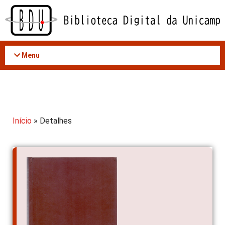
Acessar
o
conteúdo
Menu
Início
» Detalhes