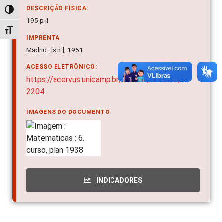
DESCRIÇÃO FÍSICA:
Alternar alto contraste
195 p il
Alternar tamanho da fonte
IMPRENTA
Madrid : [s.n.], 1951
ACESSO ELETRÔNICO:
https://acervus.unicamp.br/Acervo/Detalhe/41
2204
IMAGENS DO DOCUMENTO
INDICADORES