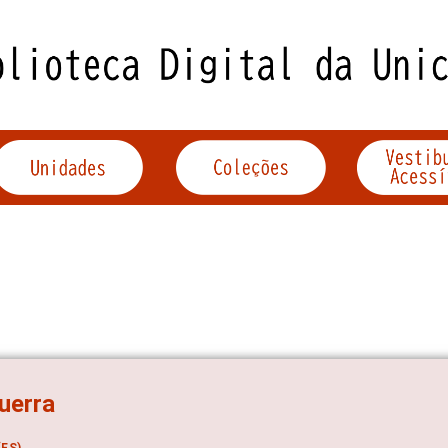
uerra
ES)