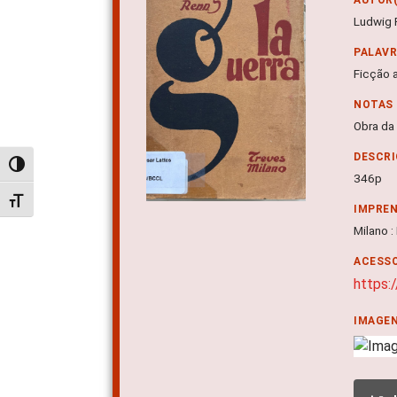
Ludwig 
PALAV
Ficção a
NOTAS
Obra da
DESCRI
Alternar alto contraste
346p
Alternar tamanho da fonte
IMPRE
Milano :
ACESSO
https:
IMAGE