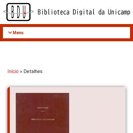
Acessar
o
conteúdo
Menu
Início
» Detalhes