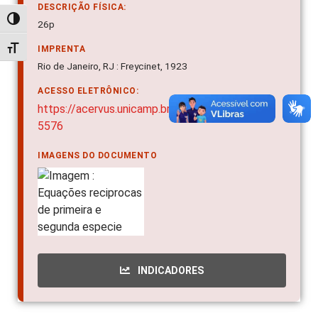
DESCRIÇÃO FÍSICA:
Alternar alto contraste
26p
Alternar tamanho da fonte
IMPRENTA
Rio de Janeiro, RJ : Freycinet, 1923
ACESSO ELETRÔNICO:
https://acervus.unicamp.br/Acervo/Detalhe/40
5576
IMAGENS DO DOCUMENTO
INDICADORES