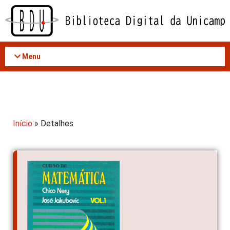
Acessar
o
conteúdo
Menu
Início
» Detalhes