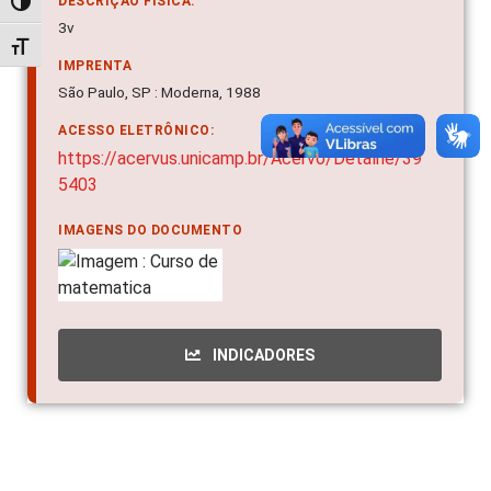
DESCRIÇÃO FÍSICA:
Alternar alto contraste
3v
Alternar tamanho da fonte
IMPRENTA
São Paulo, SP : Moderna, 1988
ACESSO ELETRÔNICO:
https://acervus.unicamp.br/Acervo/Detalhe/39
5403
IMAGENS DO DOCUMENTO
INDICADORES