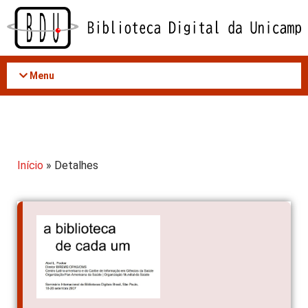
Acessar
o
conteúdo
Menu
Início
» Detalhes