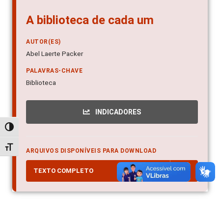
A biblioteca de cada um
AUTOR(ES)
Abel Laerte Packer
PALAVRAS-CHAVE
Biblioteca
INDICADORES
Alternar alto contraste
Alternar tamanho da fonte
ARQUIVOS DISPONÍVEIS PARA DOWNLOAD
TEXTO COMPLETO
PDF