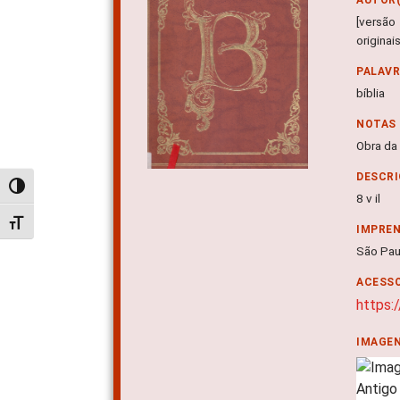
[versão
origina
PALAV
bíblia
NOTAS
Obra da
DESCRI
Alternar alto contraste
8 v il
Alternar tamanho da fonte
IMPRE
São Pau
ACESSO
https:
IMAGE