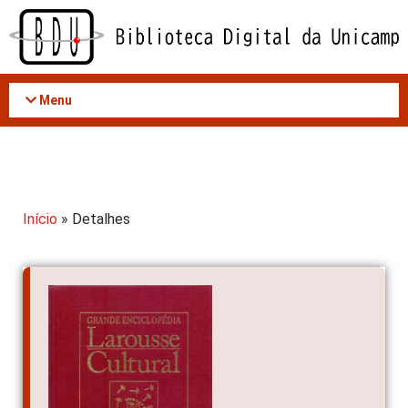
Acessar
o
conteúdo
Menu
Início
» Detalhes