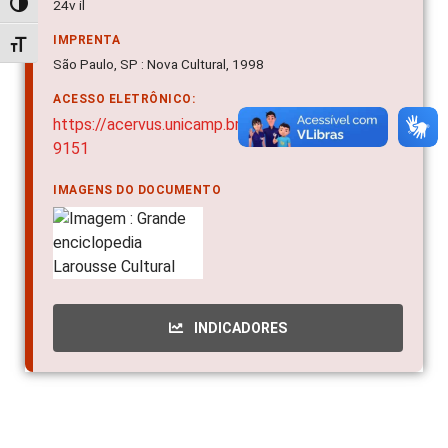
24v il
Alternar alto contraste
IMPRENTA
Alternar tamanho da fonte
São Paulo, SP : Nova Cultural, 1998
ACESSO ELETRÔNICO:
https://acervus.unicamp.br/Acervo/Detalhe/16
9151
IMAGENS DO DOCUMENTO
INDICADORES