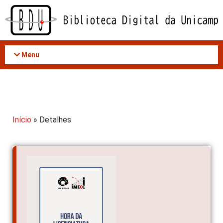
Acessar
o
conteúdo
Menu
Início
» Detalhes