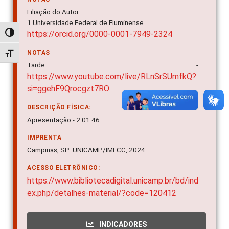
Filiação do Autor
1 Universidade Federal de Fluminense
https://orcid.org/0000-0001-7949-2324
Alternar alto contraste
NOTAS
Alternar tamanho da fonte
Tarde -
https://www.youtube.com/live/RLnSrSUmfkQ?
si=ggehF9Qrocgzt7RO
DESCRIÇÃO FÍSICA:
Apresentação - 2:01:46
IMPRENTA
Campinas, SP: UNICAMP/IMECC, 2024
ACESSO ELETRÔNICO:
https://www.bibliotecadigital.unicamp.br/bd/ind
ex.php/detalhes-material/?code=120412
INDICADORES