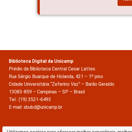
Biblioteca Digital da Unicamp
Prédio da Biblioteca Central Cesar Lattes
Rua Sérgio Buarque de Holanda, 421 – 1º piso
Cidade Universitária “Zeferino Vaz” – Barão Geraldo
13083-859 – Campinas – SP – Brasil
Tel.: (19) 3521-6493
E-mail: sbubd@unicamp.br
A Biblioteca Digital da Unicamp está licenciado com uma Licença Crea