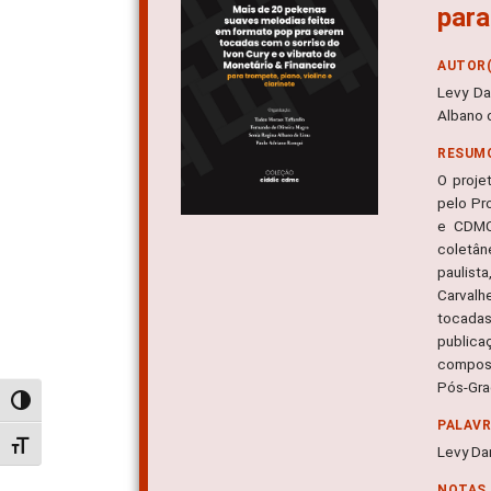
para
AUTOR(
Levy Da
Albano 
RESUM
O proje
pelo Pr
e CDMC
coletân
paulist
Carvalh
tocadas
publica
composi
Pós-Gra
Alternar alto contraste
PALAV
Alternar tamanho da fonte
Levy Da
NOTAS