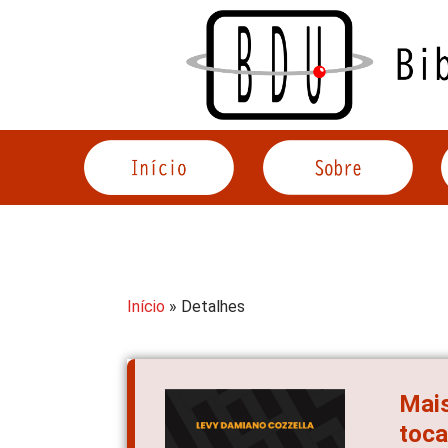
Acessar
o
conteúdo
Início
» Detalhes
Mais
toca