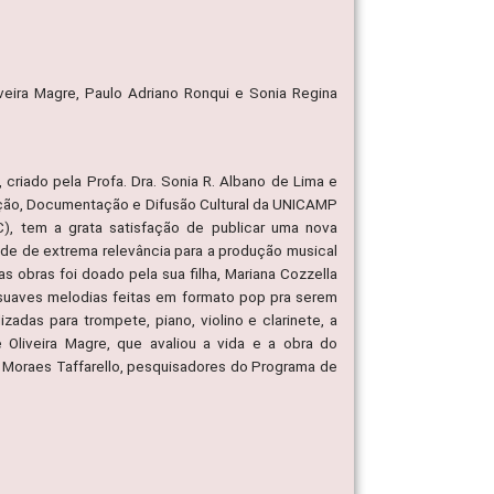
veira Magre, Paulo Adriano Ronqui e Sonia Regina
criado pela Profa. Dra. Sonia R. Albano de Lima e
ração, Documentação e Difusão Cultural da UNICAMP
tem a grata satisfação de publicar uma nova
e de extrema relevância para a produção musical
s obras foi doado pela sua filha, Mariana Cozzella
s suaves melodias feitas em formato pop pra serem
zadas para trompete, piano, violino e clarinete, a
 Oliveira Magre, que avaliou a vida e a obra do
u Moraes Taffarello, pesquisadores do Programa de