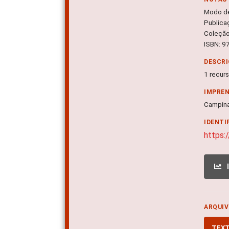
Modo d
Publica
Coleçã
ISBN: 9
DESCRI
1 recurso
IMPRE
Campin
IDENTI
https:
ARQUIV
TEX