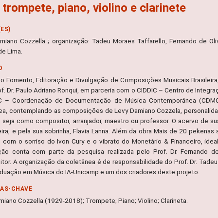
 trompete, piano, violino e clarinete
ES)
miano Cozzella ; organização: Tadeu Moraes Taffarello, Fernando de Oli
de Lima.
O
to Fomento, Editoração e Divulgação de Composições Musicais Brasileira, 
of. Dr. Paulo Adriano Ronqui, em parceria com o CIDDIC – Centro de Integ
 – Coordenação de Documentação de Música Contemporânea (CDMC), 
ea, contemplando as composições de Levy Damiano Cozzela, personalidad
a, seja como compositor, arranjador, maestro ou professor. O acervo de sua
eira, e pela sua sobrinha, Flavia Lanna. Além da obra Mais de 20 pekena
 com o sorriso do Ivon Cury e o vibrato do Monetário & Financeiro, ideali
ção conta com parte da pesquisa realizada pelo Prof. Dr. Fernando de
tor. A organização da coletânea é de responsabilidade do Prof. Dr. Tade
duação em Música do IA-Unicamp e um dos criadores deste projeto.
RAS-CHAVE
miano Cozzella (1929-2018); Trompete; Piano; Violino; Clarineta.