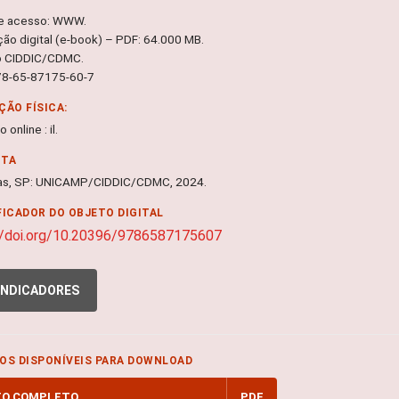
e acesso: WWW.
ção digital (e-book) – PDF: 64.000 MB.
o CIDDIC/CDMC.
78-65-87175-60-7
ÇÃO FÍSICA:
 online : il.
NTA
as, SP: UNICAMP/CIDDIC/CDMC, 2024.
FICADOR DO OBJETO DIGITAL
//doi.org/10.20396/9786587175607
INDICADORES
OS DISPONÍVEIS PARA DOWNLOAD
TO COMPLETO
PDF