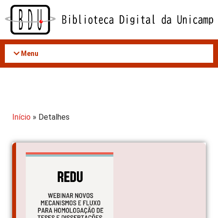
Acessar
o
conteúdo
Menu
Início
» Detalhes