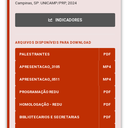
Campinas, SP: UNICAMP/PRP, 2024
INDICADORES
ARQUIVOS DISPONÍVEIS PARA DOWNLOAD
PALESTRANTES
PDF
APRESENTACAO_3105
MP4
APRESENTACAO_0511
MP4
PROGRAMAÇÃO REDU
PDF
HOMOLOGAÇÃO - REDU
PDF
BIBLIOTECARIOS E SECRETARIAS
PDF