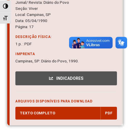
Jornal/ Revista: Diário do Povo
Alternar alto contraste
Seção: Viver
Local: Campinas, SP
Alternar tamanho da fonte
Data: 05/04/1990
Página: 17
DESCRIÇÃO FÍSICA:
1 p. : PDF
IMPRENTA
Campinas, SP: Diário do Povo, 1990.
INDICADORES
ARQUIVOS DISPONÍVEIS PARA DOWNLOAD
TEXTO COMPLETO
PDF