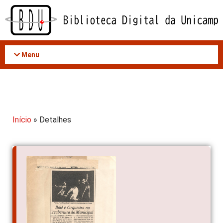
Acessar
o
conteúdo
Menu
Início
» Detalhes