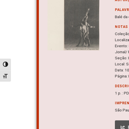
PALAV
Balé da
NOTAS
Coleçã
Localiz
Evento:
Jornal/ 
Seção: I
Local: 
Alternar alto contraste
Data: 1
Página: 
Alternar tamanho da fonte
DESCRI
1 p. : P
IMPRE
São Pau