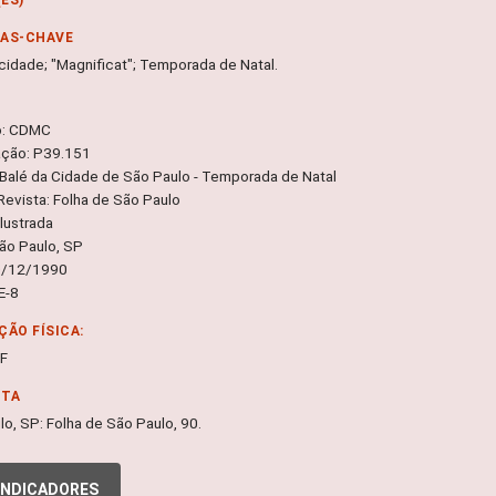
RAS-CHAVE
 cidade; "Magnificat"; Temporada de Natal.
o: CDMC
ação: P39.151
 Balé da Cidade de São Paulo - Temporada de Natal
Revista: Folha de São Paulo
lustrada
São Paulo, SP
0/12/1990
E-8
ÇÃO FÍSICA:
DF
NTA
lo, SP: Folha de São Paulo, 90.
INDICADORES