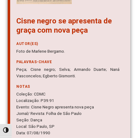
Cisne negro se apresenta de
graça com nova peça
AUTOR(ES)
Foto de Marlene Bergamo.
PALAVRAS-CHAVE
Peça; Cisne negro; Selva; Armando Duarte; Naná
Vasconcelos; Egberto Gismonti.
NOTAS
Coleção: CDMC
Localização: P39.91
Evento: Cisne Negro apresenta nova peça
Jornal/ Revista: Folha de São Paulo
Seção: Dança
Local: São Paulo, SP
Alternar alto contraste
Data: 07/08/1990