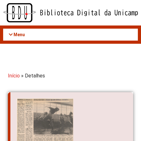
Acessar
o
conteúdo
Menu
Início
» Detalhes