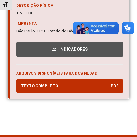
Alternar tamanho da fonte
DESCRIÇÃO FÍSICA:
1 p. : PDF
IMPRENTA
São Paulo, SP: O Estado de São Paulo, 90.
INDICADORES
ARQUIVOS DISPONÍVEIS PARA DOWNLOAD
TEXTO COMPLETO
PDF