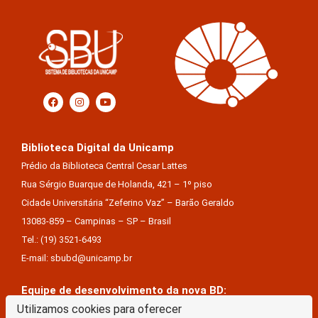
Biblioteca Digital da Unicamp
Prédio da Biblioteca Central Cesar Lattes
Rua Sérgio Buarque de Holanda, 421 – 1º piso
Cidade Universitária “Zeferino Vaz” – Barão Geraldo
13083-859 – Campinas – SP – Brasil
Tel.: (19) 3521-6493
E-mail: sbubd@unicamp.br
Equipe de desenvolvimento da nova BD:
Keite Aparecida Duarte
Utilizamos cookies para oferecer