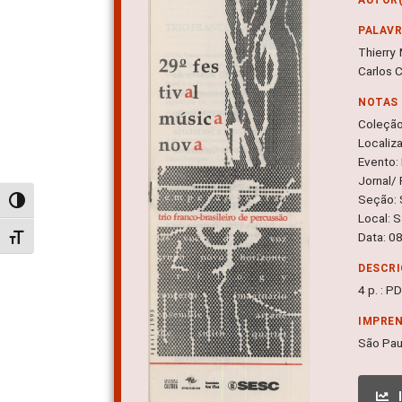
PALAV
Thierry
Carlos 
NOTAS
Coleçã
Localiz
Evento:
Jornal/ 
Seção:
Alternar alto contraste
Local: 
Data: 0
Alternar tamanho da fonte
DESCRI
4 p. : P
IMPRE
São Pau