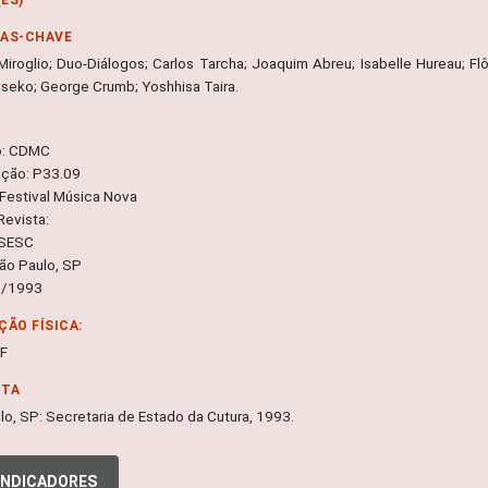
RAS-CHAVE
 Miroglio; Duo-Diálogos; Carlos Tarcha; Joaquim Abreu; Isabelle Hureau; Fl
Cseko; George Crumb; Yoshhisa Taira.
o: CDMC
ação: P33.09
 Festival Música Nova
Revista:
 SESC
São Paulo, SP
8/1993
ÇÃO FÍSICA:
DF
NTA
lo, SP: Secretaria de Estado da Cutura, 1993.
INDICADORES