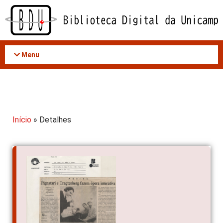
Acessar
o
conteúdo
Menu
Início
» Detalhes