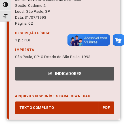
Seção: Caderno 2
Alternar alto contraste
Local: São Paulo, SP
Alternar tamanho da fonte
Data: 31/07/1993
Página: 02
DESCRIÇÃO FÍSICA:
1 p. : PDF
IMPRENTA
São Paulo, SP: O Estado de São Paulo, 1993.
INDICADORES
ARQUIVOS DISPONÍVEIS PARA DOWNLOAD
TEXTO COMPLETO
PDF