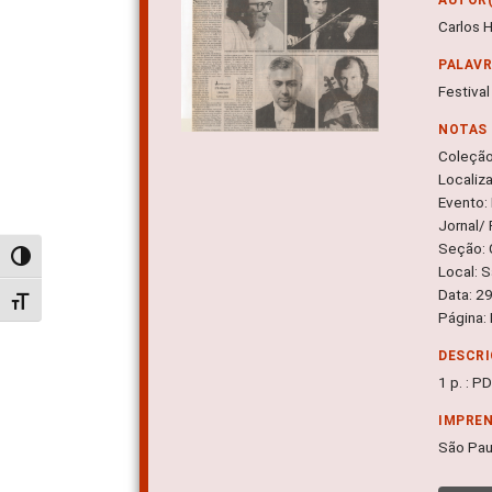
Carlos 
PALAV
Festiva
NOTAS
Coleçã
Localiz
Evento: 
Jornal/
Seção: 
Alternar alto contraste
Local: 
Data: 2
Alternar tamanho da fonte
Página:
DESCRI
1 p. : P
IMPRE
São Pau