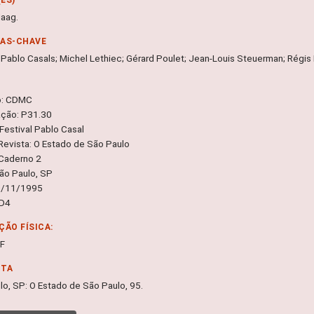
Haag.
RAS-CHAVE
l Pablo Casals; Michel Lethiec; Gérard Poulet; Jean-Louis Steuerman; Régis
o: CDMC
ação: P31.30
Festival Pablo Casal
 Revista: O Estado de São Paulo
Caderno 2
São Paulo, SP
9/11/1995
 D4
ÇÃO FÍSICA:
DF
NTA
lo, SP: O Estado de São Paulo, 95.