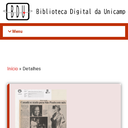
Acessar
o
conteúdo
Menu
Início
» Detalhes