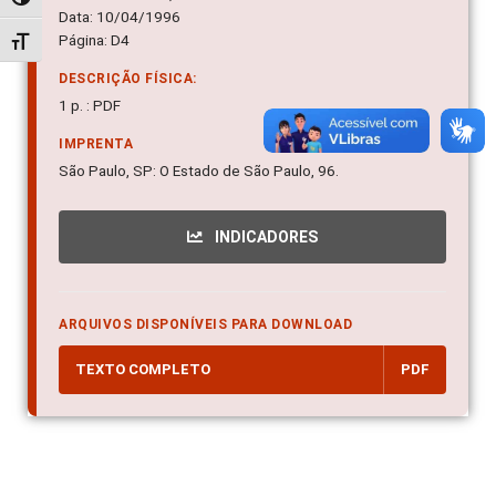
Alternar alto contraste
Data: 10/04/1996
Página: D4
Alternar tamanho da fonte
DESCRIÇÃO FÍSICA:
1 p. : PDF
IMPRENTA
São Paulo, SP: O Estado de São Paulo, 96.
INDICADORES
ARQUIVOS DISPONÍVEIS PARA DOWNLOAD
TEXTO COMPLETO
PDF