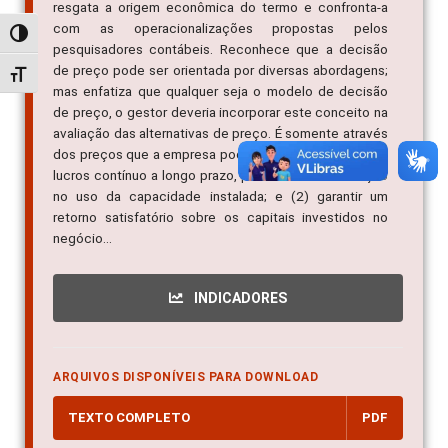
resgata a origem econômica do termo e confronta-a
com as operacionalizações propostas pelos
Alternar alto contraste
pesquisadores contábeis. Reconhece que a decisão
de preço pode ser orientada por diversas abordagens;
Alternar tamanho da fonte
mas enfatiza que qualquer seja o modelo de decisão
de preço, o gestor deveria incorporar este conceito na
avaliação das alternativas de preço. É somente através
dos preços que a empresa pode: (1) obter um fluxo de
lucros contínuo a longo prazo, permitindo a otimização
no uso da capacidade instalada; e (2) garantir um
retorno satisfatório sobre os capitais investidos no
negócio...
INDICADORES
ARQUIVOS DISPONÍVEIS PARA DOWNLOAD
TEXTO COMPLETO
PDF