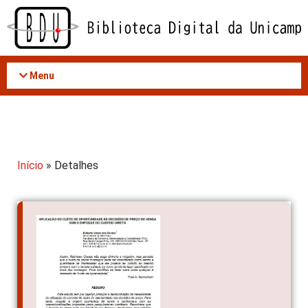
Acessar
o
conteúdo
Menu
Início
» Detalhes