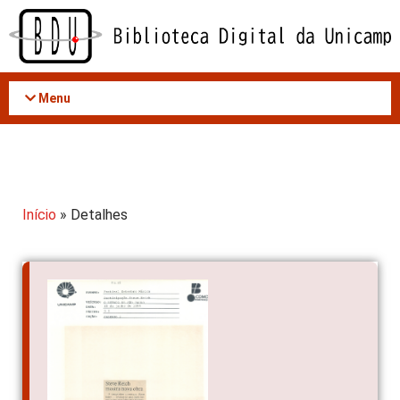
Acessar
o
conteúdo
Menu
Início
» Detalhes