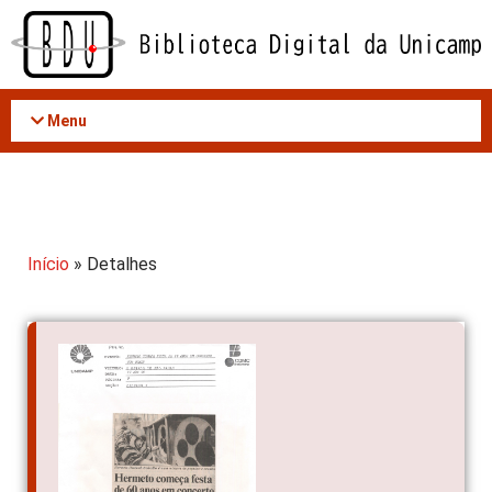
Acessar
o
conteúdo
Menu
Início
» Detalhes