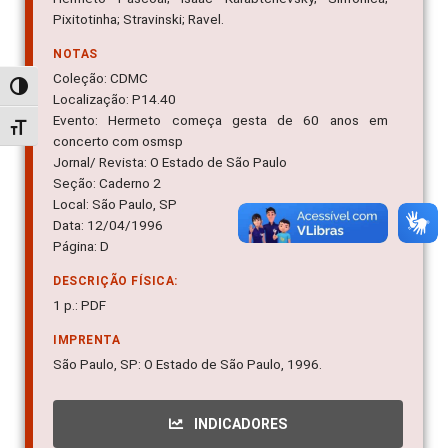
Pixitotinha; Stravinski; Ravel.
NOTAS
Coleção: CDMC
Alternar alto contraste
Localização: P14.40
Evento: Hermeto começa gesta de 60 anos em
Alternar tamanho da fonte
concerto com osmsp
Jornal/ Revista: O Estado de São Paulo
Seção: Caderno 2
Local: São Paulo, SP
Data: 12/04/1996
Página: D
DESCRIÇÃO FÍSICA:
1 p.: PDF
IMPRENTA
São Paulo, SP: O Estado de São Paulo, 1996.
INDICADORES