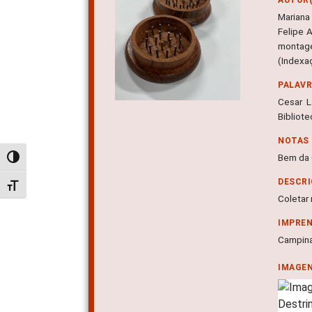
Mariana
Felipe 
montage
(Indexa
PALAV
Cesar L
Bibliote
NOTAS
Bem da 
Alternar alto contraste
DESCRI
Alternar tamanho da fonte
Coletar
IMPRE
Campina
IMAGE