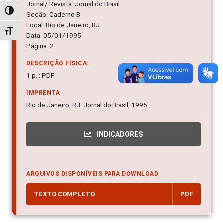
Jornal/ Revista: Jornal do Brasil
Alternar alto contraste
Seção: Caderno B
Local: Rio de Janeiro, RJ
Alternar tamanho da fonte
Data: 05/01/1995
Página: 2
DESCRIÇÃO FÍSICA:
1 p. : PDF
IMPRENTA
Rio de Janeiro, RJ: Jornal do Brasil, 1995.
INDICADORES
ARQUIVOS DISPONÍVEIS PARA DOWNLOAD
TEXTO COMPLETO
PDF