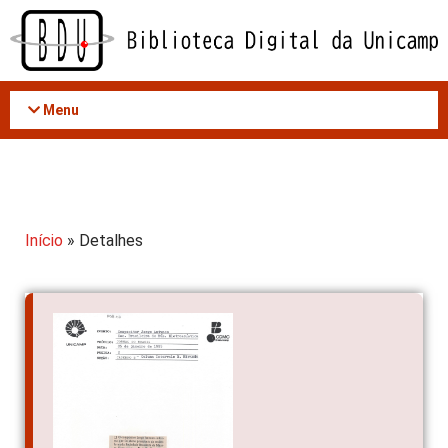
Acessar
o
conteúdo
Menu
Início
» Detalhes