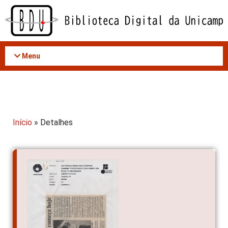
Acessar
o
conteúdo
Menu
Início
» Detalhes