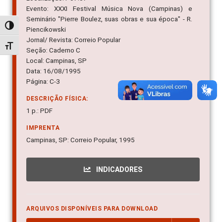
Evento: XXXI Festival Música Nova (Campinas) e
Seminário "Pierre Boulez, suas obras e sua época" - R.
Alternar alto contraste
Piencikowski
Jornal/ Revista: Correio Popular
Alternar tamanho da fonte
Seção: Caderno C
Local: Campinas, SP
Data: 16/08/1995
Página: C-3
DESCRIÇÃO FÍSICA:
1 p.: PDF
IMPRENTA
Campinas, SP: Correio Popular, 1995
INDICADORES
ARQUIVOS DISPONÍVEIS PARA DOWNLOAD