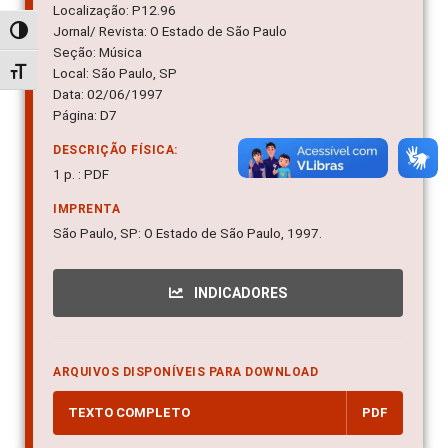
Localização: P12.96
Jornal/ Revista: O Estado de São Paulo
Alternar alto contraste
Seção: Música
Local: São Paulo, SP
Alternar tamanho da fonte
Data: 02/06/1997
Página: D7
DESCRIÇÃO FÍSICA:
1 p. : PDF
IMPRENTA
São Paulo, SP: O Estado de São Paulo, 1997.
INDICADORES
ARQUIVOS DISPONÍVEIS PARA DOWNLOAD
TEXTO COMPLETO
PDF