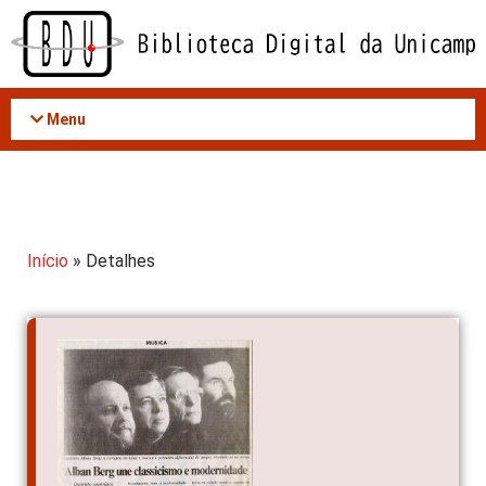
Acessar
o
conteúdo
Menu
Início
» Detalhes