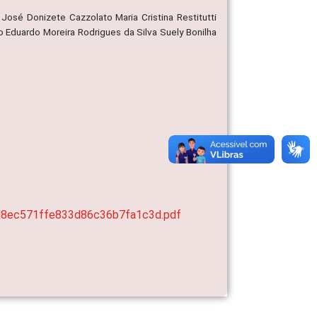
osé Donizete Cazzolato Maria Cristina Restitutti
o Eduardo Moreira Rodrigues da Silva Suely Bonilha
3d8ec571ffe833d86c36b7fa1c3d.pdf