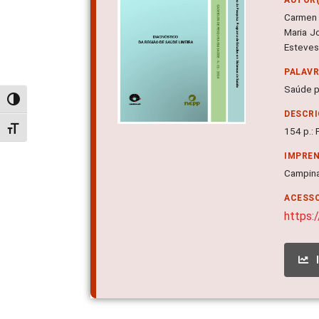
Carmen 
Maria J
Esteves
PALAV
Saúde p
Alternar alto contraste
DESCRI
Alternar tamanho da fonte
154 p.:
IMPRE
Campin
ACESSO
https: