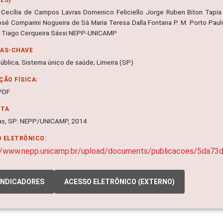
Cecília de Campos Lavras Domenico Feliciello Jorge Ruben Biton Tapia J
osé Comparini Nogueira de Sá Maria Teresa Dalla Fontana P. M. Porto Paul
 Tiago Cerqueira Sássi NEPP-UNICAMP
RAS-CHAVE
ública; Sistema único de saúde; Limeira (SP)
ÇÃO FÍSICA:
 PDF
NTA
as, SP: NEPP/UNICAMP, 2014
 ELETRÔNICO:
//www.nepp.unicamp.br/upload/documents/publicacoes/5da7
INDICADORES
ACESSO ELETRÔNICO (EXTERNO)