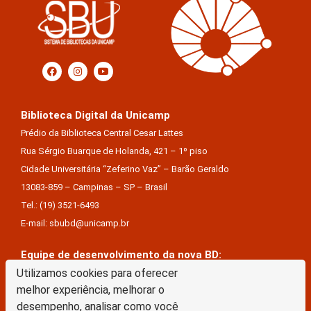
Biblioteca Digital da Unicamp
Prédio da Biblioteca Central Cesar Lattes
Rua Sérgio Buarque de Holanda, 421 – 1º piso
Cidade Universitária “Zeferino Vaz” – Barão Geraldo
13083-859 – Campinas – SP – Brasil
Tel.: (19) 3521-6493
E-mail: sbubd@unicamp.br
Equipe de desenvolvimento da nova BD:
Utilizamos cookies para oferecer
Keite Aparecida Duarte
melhor experiência, melhorar o
Márcio Vinícius De Jesus Almeida
desempenho, analisar como você
Saul Victor De Castro E Silva