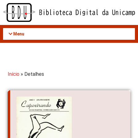
Acessar
o
conteúdo
Menu
Início
» Detalhes