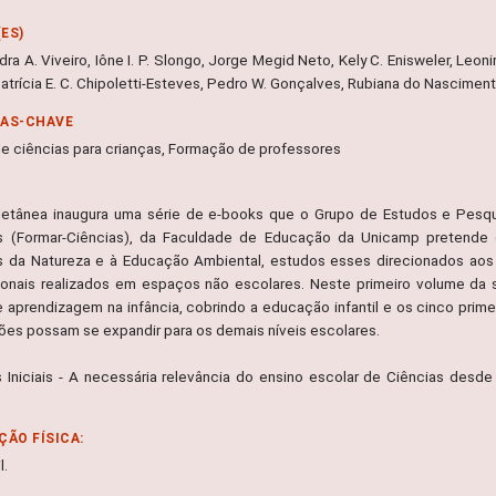
ES)
ra A. Viveiro, Iône I. P. Slongo, Jorge Megid Neto, Kely C. Enisweler, Leonir
Patrícia E. C. Chipoletti-Esteves, Pedro W. Gonçalves, Rubiana do Nascimen
RAS-CHAVE
de ciências para crianças, Formação de professores
letânea inaugura uma série de e-books que o Grupo de Estudos e Pesq
s (Formar-Ciências), da Faculdade de Educação da Unicamp pretende 
s da Natureza e à Educação Ambiental, estudos esses direcionados aos
onais realizados em espaços não escolares. Neste primeiro volume da s
e aprendizagem na infância, cobrindo a educação infantil e os cinco prim
ões possam se expandir para os demais níveis escolares.
s Iniciais - A necessária relevância do ensino escolar de Ciências desd
ÇÃO FÍSICA:
l.