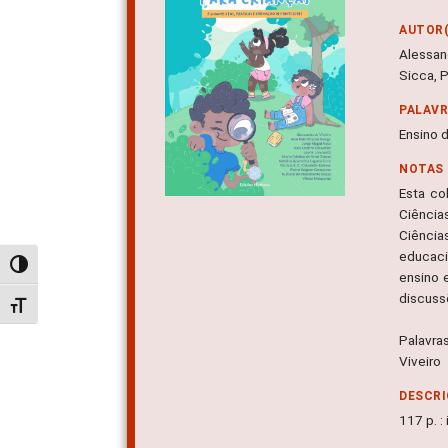
AUTOR(
Alessand
Sicca, 
PALAV
Ensino 
NOTAS
Esta co
Ciência
Ciência
educaci
Alternar alto contraste
ensino 
discuss
Alternar tamanho da fonte
Palavra
Viveiro
DESCRI
117 p. : i