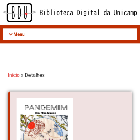
Acessar
o
conteúdo
Menu
Início
» Detalhes