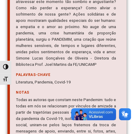
atravessar este momento tão sombrio e angustiante?
Como não perder a esperança? Como aliviar o
sofrimento de nossa gente? Ações solidárias e de
apoio mostraram qualidades especiais do ser humano:
a empatia e o amor ao próximo. No auge de uma
pandemia, uma crise humanitária de proporção
planetária, surgiu o PANDEMIM, uma criação que reúne
mulheres sensíveis, de tempos e lugares diferentes,
unidas pelos sentimentos de esperança, vida e amor.
Simone Lucas Gonçalves de Oliveira - Diretora da
Biblioteca Prof. Joel Martins da FE/UNICAMP
Alternar alto contraste
PALAVRAS-CHAVE
Alternar tamanho da fonte
Literatura, Pandemia, Covid-19
NOTAS
Todas as autoras que constam neste Pandemim: tudo e
todas em nós se relacionam por vínculos de amizade a
partir de trajetórias pessoais e profissionais. No início
da pandemia da Covid-19, isoladas em distanciamento
social, uniram-se pelos laços fraternos da troca de
mensagens de apoio, enviando, entre si, fotos, artes,