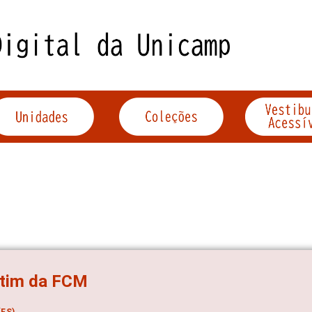
etim da FCM
ES)