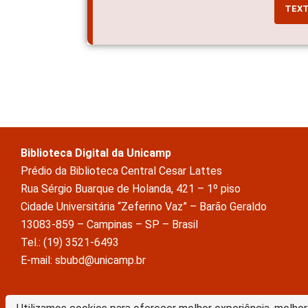
TEX
Biblioteca Digital da Unicamp
Prédio da Biblioteca Central Cesar Lattes
Rua Sérgio Buarque de Holanda, 421 – 1º piso
Cidade Universitária “Zeferino Vaz” – Barão Geraldo
13083-859 – Campinas – SP – Brasil
Tel.: (19) 3521-6493
E-mail: sbubd@unicamp.br
A Biblioteca Digital da Unicamp está licenciado com uma Licença Crea