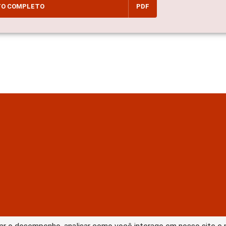
TO COMPLETO
PDF
tive Commons –