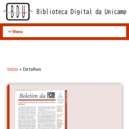
Acessar
o
conteúdo
Menu
Início
» Detalhes