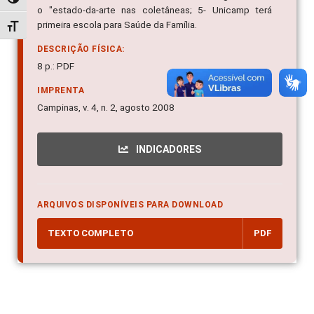
Alternar alto contraste
o "estado-da-arte nas coletâneas; 5- Unicamp terá
primeira escola para Saúde da Família.
Alternar tamanho da fonte
DESCRIÇÃO FÍSICA:
8 p.: PDF
IMPRENTA
Campinas, v. 4, n. 2, agosto 2008
INDICADORES
ARQUIVOS DISPONÍVEIS PARA DOWNLOAD
TEXTO COMPLETO
PDF