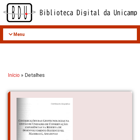
Acessar
o
conteúdo
Menu
Início
» Detalhes