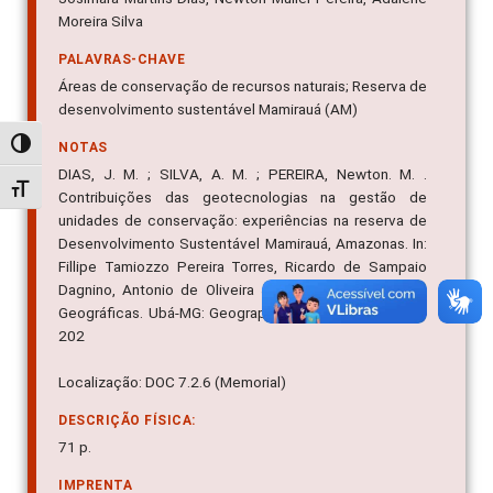
Moreira Silva
PALAVRAS-CHAVE
Áreas de conservação de recursos naturais; Reserva de
desenvolvimento sustentável Mamirauá (AM)
Alternar alto contraste
NOTAS
DIAS, J. M. ; SILVA, A. M. ; PEREIRA, Newton. M. .
Alternar tamanho da fonte
Contribuições das geotecnologias na gestão de
unidades de conservação: experiências na reserva de
Desenvolvimento Sustentável Mamirauá, Amazonas. In:
Fillipe Tamiozzo Pereira Torres, Ricardo de Sampaio
Dagnino, Antonio de Oliveira Jr.. (Org.). Contribuições
Geográficas. Ubá-MG: Geographica, 2009, v. 1, p. 131-
202
Localização: DOC 7.2.6 (Memorial)
DESCRIÇÃO FÍSICA:
71 p.
IMPRENTA