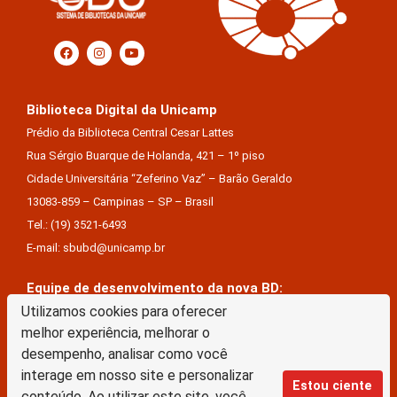
Biblioteca Digital da Unicamp
Prédio da Biblioteca Central Cesar Lattes
Rua Sérgio Buarque de Holanda, 421 – 1º piso
Cidade Universitária “Zeferino Vaz” – Barão Geraldo
13083-859 – Campinas – SP – Brasil
Tel.: (19) 3521-6493
E-mail: sbubd@unicamp.br
Equipe de desenvolvimento da nova BD:
Keite Aparecida Duarte
Utilizamos cookies para oferecer
melhor experiência, melhorar o
Márcio Vinícius De Jesus Almeida
desempenho, analisar como você
Saul Victor De Castro E Silva
interage em nosso site e personalizar
Estou ciente
conteúdo. Ao utilizar este site, você
A Biblioteca Digital da Unicamp está licenciado com uma Licença Creative Commons –