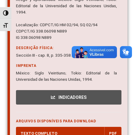
Editorial de la Universidad de las Naciones Unidas,
1994.
Alternar alto contraste
Localização: CDPCT/IG HM 02/94; SQ 02/94
Alternar tamanho da fonte
CDPCT/IG 338.06098 N889
IG 338.06098 N889
DESCRIÇÃO FÍSICA:
Sección III - cap. 8, p. 335-358.
IMPRENTA
México: Siglo Veintiuno; Tokio: Editorial de la
Universidad de las Naciones Unidas, 1994.
INDICADORES
ARQUIVOS DISPONÍVEIS PARA DOWNLOAD
TEXTO COMPLETO
PDF