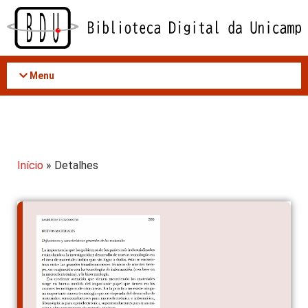
Acessar
o
conteúdo
Menu
Início
» Detalhes