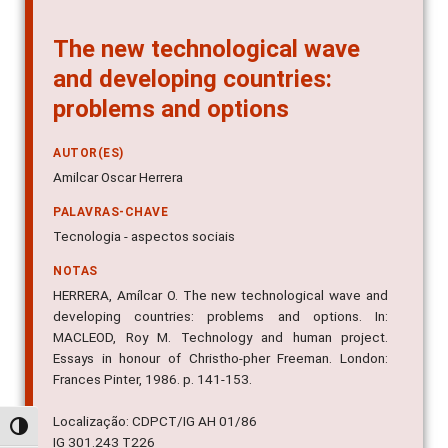
The new technological wave
and developing countries:
problems and options
AUTOR(ES)
Amilcar Oscar Herrera
PALAVRAS-CHAVE
Tecnologia - aspectos sociais
NOTAS
HERRERA, Amílcar O. The new technological wave and
developing countries: problems and options. In:
MACLEOD, Roy M. Technology and human project.
Essays in honour of Christho-pher Freeman. London:
Frances Pinter, 1986. p. 141-153.
Localização: CDPCT/IG AH 01/86
Alternar alto contraste
IG 301.243 T226