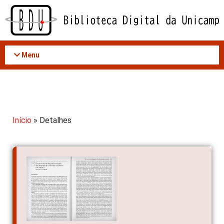
Acessar
o
conteúdo
Menu
Início
» Detalhes