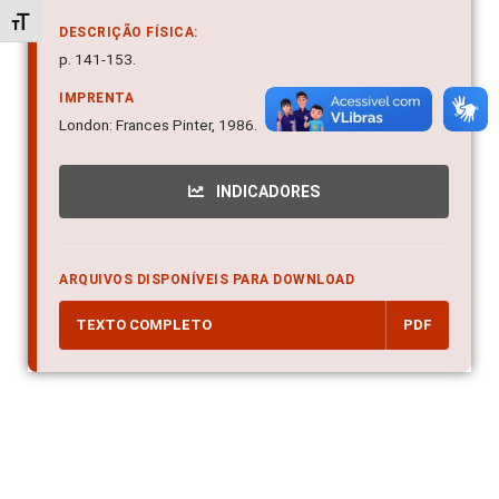
Alternar tamanho da fonte
DESCRIÇÃO FÍSICA:
p. 141-153.
IMPRENTA
London: Frances Pinter, 1986.
INDICADORES
ARQUIVOS DISPONÍVEIS PARA DOWNLOAD
TEXTO COMPLETO
PDF