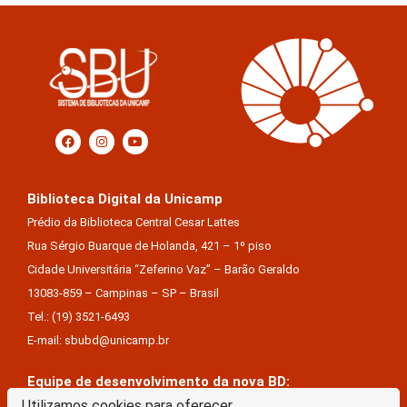
Biblioteca Digital da Unicamp
Prédio da Biblioteca Central Cesar Lattes
Rua Sérgio Buarque de Holanda, 421 – 1º piso
Cidade Universitária “Zeferino Vaz” – Barão Geraldo
13083-859 – Campinas – SP – Brasil
Tel.: (19) 3521-6493
E-mail: sbubd@unicamp.br
Equipe de desenvolvimento da nova BD:
Utilizamos cookies para oferecer
Keite Aparecida Duarte