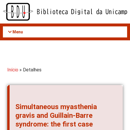
Acessar
o
conteúdo
Menu
Início
» Detalhes
Simultaneous myasthenia
gravis and Guillain-Barre
syndrome: the first case