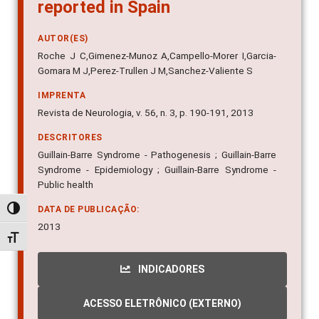
reported in Spain
AUTOR(ES)
Roche J C,Gimenez-Munoz A,Campello-Morer I,Garcia-
Gomara M J,Perez-Trullen J M,Sanchez-Valiente S
IMPRENTA
Revista de Neurologia, v. 56, n. 3, p. 190-191, 2013
DESCRITORES
Guillain-Barre Syndrome - Pathogenesis ; Guillain-Barre
Syndrome - Epidemiology ; Guillain-Barre Syndrome -
Public health
DATA DE PUBLICAÇÃO:
Alternar alto contraste
2013
Alternar tamanho da fonte
INDICADORES
ACESSO ELETRÔNICO (EXTERNO)