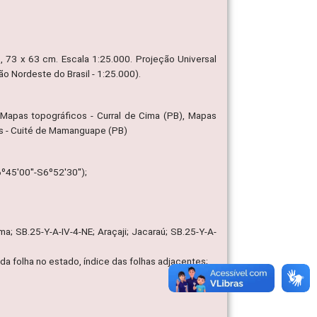
., 73 x 63 cm. Escala 1:25.000. Projeção Universal
o Nordeste do Brasil - 1:25.000).
 Mapas topográficos - Curral de Cima (PB), Mapas
cos - Cuité de Mamanguape (PB)
45'00''-S6º52'30'');
ma; SB.25-Y-A-IV-4-NE; Araçaji; Jacaraú; SB.25-Y-A-
o da folha no estado, índice das folhas adjacentes;