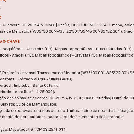
E
O
 Guarabira: SB.25-Y-A-V-3-NO. [Brasília, DF]: SUDENE, 1974. 1 mapa, color
rsa de Mercator. ((W35º30'00''-W35º22'30''/S6º45'00''-S6º52'30'')). (Regiã
RAS-CHAVE
opográficos - Guarabira (PB), Mapas topográficos - Duas Estradas (PB),
ficos - Araçaji (PB), Mapas topográficos - Gravatá (PB), Mapas topográfi
0;Projeção Universal Transversa de Mercator.(W35º30'00''-W35º22'30''/S6º
rizontal : Córrego Alegre - Minas Gerais;
rtical : Imbituba - Santa Catarina;
Nordeste do Brasil - 1:25.000);
ação das folhas adjacentes: SB.25-Y-A-IV-2-SE; Duas Estradas; Curral de Ci
; Gravatá; Cuité de Mamanguape;
egenda de rodovias, estradas de ferro, limites, índice da cobertura, situaçã
é mostrado por contornos, pontos cotados, elementos de hidrografia.
ação: Mapoteca/IG TOP 03.25/T 011