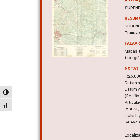
SUDEN
RESUM
SUDENE.
Transve
PALAV
Mapas t
topográ
NOTAS
1:25.00
Datum ho
Datum ve
Alternar alto contraste
(Região 
Articul
Alternar tamanho da fonte
IV-4-SE
Inclui l
Relevo 
Localiz