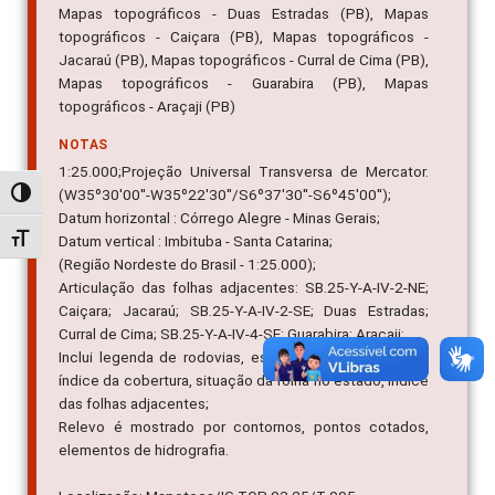
Mapas topográficos - Duas Estradas (PB), Mapas
topográficos - Caiçara (PB), Mapas topográficos -
Jacaraú (PB), Mapas topográficos - Curral de Cima (PB),
Mapas topográficos - Guarabira (PB), Mapas
topográficos - Araçaji (PB)
NOTAS
1:25.000;Projeção Universal Transversa de Mercator.
(W35º30'00''-W35º22'30''/S6º37'30''-S6º45'00'');
Alternar alto contraste
Datum horizontal : Córrego Alegre - Minas Gerais;
Alternar tamanho da fonte
Datum vertical : Imbituba - Santa Catarina;
(Região Nordeste do Brasil - 1:25.000);
Articulação das folhas adjacentes: SB.25-Y-A-IV-2-NE;
Caiçara; Jacaraú; SB.25-Y-A-IV-2-SE; Duas Estradas;
Curral de Cima; SB.25-Y-A-IV-4-SE; Guarabira; Araçaji;
Inclui legenda de rodovias, estradas de ferro, limites,
índice da cobertura, situação da folha no estado, índice
das folhas adjacentes;
Relevo é mostrado por contornos, pontos cotados,
elementos de hidrografia.