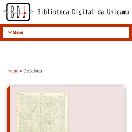
Acessar
o
conteúdo
Menu
Início
» Detalhes