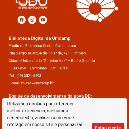
Biblioteca Digital da Unicamp
Prédio da Biblioteca Central Cesar Lattes
Rua Sérgio Buarque de Holanda, 421 – 1º piso
Cidade Universitária “Zeferino Vaz” – Barão Geraldo
13083-859 – Campinas – SP – Brasil
Tel.: (19) 3521-6493
E-mail: sbubd@unicamp.br
Equipe de desenvolvimento da nova BD:
Keite Aparecida Duarte
Utilizamos cookies para oferecer
melhor experiência, melhorar o
Márcio Vinícius De Jesus Almeida
desempenho, analisar como você
Saul Victor De Castro E Silva
interage em nosso site e personalizar
Estou ciente