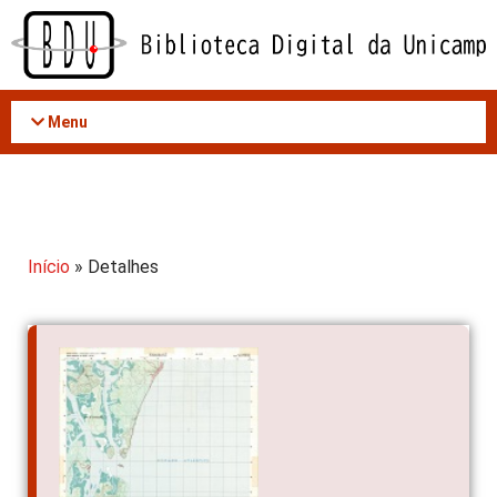
Acessar
o
conteúdo
Menu
Início
» Detalhes