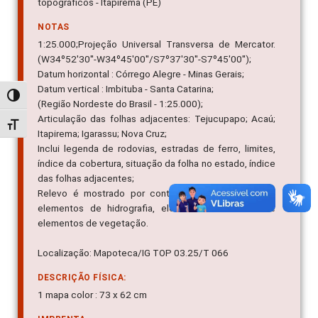
topográficos - Itapirema (PE)
NOTAS
1:25.000;Projeção Universal Transversa de Mercator.
(W34º52'30''-W34º45'00''/S7º37'30''-S7º45'00'');
Datum horizontal : Córrego Alegre - Minas Gerais;
Datum vertical : Imbituba - Santa Catarina;
Alternar alto contraste
(Região Nordeste do Brasil - 1:25.000);
Articulação das folhas adjacentes: Tejucupapo; Acaú;
Alternar tamanho da fonte
Itapirema; Igarassu; Nova Cruz;
Inclui legenda de rodovias, estradas de ferro, limites,
índice da cobertura, situação da folha no estado, índice
das folhas adjacentes;
Relevo é mostrado por contornos, pontos cotados,
elementos de hidrografia, elementos de altitude e
elementos de vegetação.
Localização: Mapoteca/IG TOP 03.25/T 066
DESCRIÇÃO FÍSICA:
1 mapa color : 73 x 62 cm